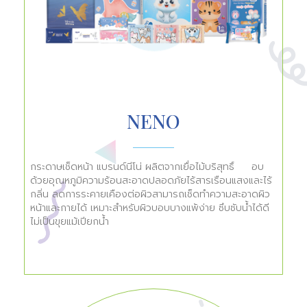
NENO
กระดาษเช็ดหน้า แบรนด์นีโน่ ผลิตจากเยื่อไม้บริสุทธิ์     อบ
ด้วยอุณหภูมิความร้อนสะอาดปลอดภัยไร้สารเรือนแสงและไร้
กลิ่น ลดการระคายเคืองต่อผิวสามารถเช็ดทำความสะอาดผิว
หน้าและกายได้ เหมาะสำหรับผิวบอบบางแพ้ง่าย ซึบซับน้ำได้ดี 
➤