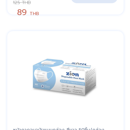
125
THB
89
THB